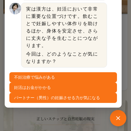
実は漢方は、妊活において非常
に重要な位置づけです。飲むこ
妊活・不妊治療
とで妊娠しやすい体作りを助け
るほか、身体を安定させ、さら
不妊治療の休職での後悔ポイントは？手当金
に丈夫な子を生むことにつなが
ります。
の条件やキャリアへの影響など解説
今回は、どのようなことが気に
不妊治療と仕事の両立に限界を感じ、休職や退職を迷っ
なりますか？
ていませんか？本記事では休職して後悔しないための判
断軸や、メンタル不調時の妥当性を解説。気になる傷病
不妊治療で悩みがある
手当金の受給条件、診断書の準備、将来の育休手当への
2026年6月18日
影響など、お金とキャリアの不安について共に考えま
妊活はお金がかかる
す。
パートナー（男性）の妊娠させる力が気になる