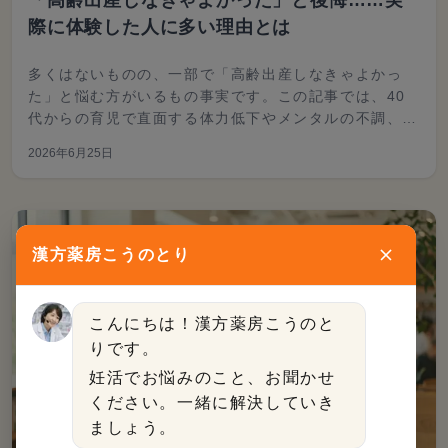
「高齢出産しなきゃよかった」と後悔……実
際に体験した人に多い理由とは
多くはないものの、一部で「高齢出産しなきゃよかっ
た」と悩む方がいるもの事実です。この記事では、40
代からの育児で直面する体力低下やメンタルの不調、子
どもの発達障害への不安、さらには教育費と老後資金、
2026年6月25日
親の介護との両立といった厳しい現実を詳しく解説して
います。
漢方薬房こうのとり
こんにちは！漢方薬房こうのと
りです。
妊活でお悩みのこと、お聞かせ
ください。一緒に解決していき
ましょう。