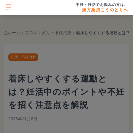
不妊・妊活でお悩みの方は、
漢方薬房こうのとりへ
ホーム
>
ブログ
>
妊活・不妊治療
>
着床しやすくする運動とは？妊活中のポイントや不
妊活・不妊治療
着床しやすくする運動と
は？妊活中のポイントや不妊
を招く注意点を解説
2023年11月6日