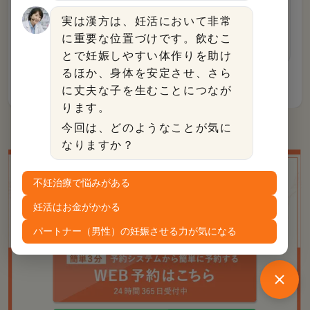
成された編集部。正確で実用的な医療情報を、
実は漢方は、妊活において非常
読者が理解しやすい形で発信することをミッシ
に重要な位置づけです。飲むこ
ョンとしています。
とで妊娠しやすい体作りを助け
るほか、身体を安定させ、さら
に丈夫な子を生むことにつなが
ります。
今回は、どのようなことが気に
なりますか？
不妊治療で悩みがある
漢方薬房こうのとりは、ご来店でもオンラインでも
妊活はお金がかかる
ご事情に合わせてご相談を承ります。
パートナー（男性）の妊娠させる力が気になる