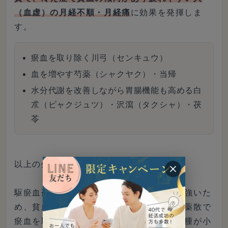
（血虚）の月経不順・月経痛
に効果を発揮しま
す。
瘀血を取り除く川弓（センキュウ）
血を増やす芍薬（シャクヤク）・当帰
水分代謝を改善しながら胃腸機能も高める白
朮（ビャクジュツ）・沢瀉（タクシャ）・茯
苓
以上の生薬で構成される漢方薬です。
駆瘀血剤ではあるものの、血を補う効果が強いた
め、貧血が強い人に処方されます。当帰芍薬散で
瘀血を取り除き、血を増やすことで子宮筋腫が小