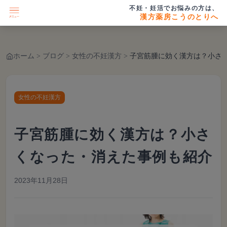
不妊・妊活でお悩みの方は、
漢方薬房こうのとりへ
ホーム
>
ブログ
>
女性の不妊漢方
>
子宮筋腫に効く漢方は？小さくなった・
女性の不妊漢方
子宮筋腫に効く漢方は？小さ
くなった・消えた事例も紹介
2023年11月28日