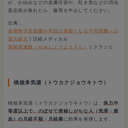
が、かゆみなどの皮膚症状や、吐き気などの消化
器症状が表れたら、服用を中止してください。
出典：
多発性子宮筋腫や不妊の原因となる子宮筋腫への
漢方処方
| 日経メディカル
加味逍遙散（かみしょうようさん）
| クラシエ
桃核承気湯（トウカクジョウキトウ）
桃核承気湯（トウカクジョウキトウ）は、
体力中
等度以上で、のぼせて便秘しがちな人（気滞・瘀
血）の月経不順・月経痛
に効果を発揮します。