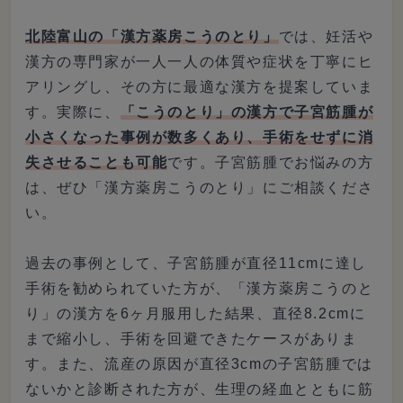
北陸富山の「漢方薬房こうのとり」
では、妊活や
漢方の専門家が一人一人の体質や症状を丁寧にヒ
アリングし、その方に最適な漢方を提案していま
す。実際に、
「こうのとり」の漢方で子宮筋腫が
小さくなった事例が数多くあり、手術をせずに消
失させることも可能
です。子宮筋腫でお悩みの方
は、ぜひ「漢方薬房こうのとり」にご相談くださ
い。
過去の事例として、子宮筋腫が直径11cmに達し
手術を勧められていた方が、「漢方薬房こうのと
り」の漢方を6ヶ月服用した結果、直径8.2cmに
まで縮小し、手術を回避できたケースがありま
す。また、流産の原因が直径3cmの子宮筋腫では
ないかと診断された方が、生理の経血とともに筋