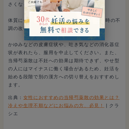
さくなる効果が期待できます。
体質に合えば、2週間から1カ月程度で月経時の不
調の改善を実感できる人が多いです。
かゆみなどの皮膚症状や、吐き気などの消化器症
状が表れたら、服用を中止してください。また、
当帰芍薬散は不妊への効果は期待できず、やせ型
の人にはマイナスに働く場合があるため、妊活を
始める段階で別の漢方への切り替えをおすすめし
ます。
出典：
女性におすすめの当帰芍薬散の効果とは？
冷えや生理不順などにお悩みの方、必見！
| クラ
シエ