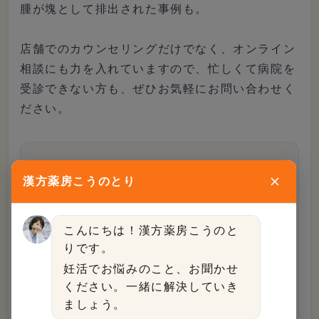
腫が塊として排出された事例も。
店舗でのカウンセリングだけでなく、オンライン
相談にも力を入れていますので、忙しくて病院を
受診できない方も、ぜひお気軽にお問い合わせく
ださい。
この記事を書いた人
漢方薬房こうのとり
こんにちは！漢方薬房こうのと
りです。
編集部
妊活でお悩みのこと、お聞かせ
漢方薬房こうのとり編集部
ください。一緒に解決していき
漢方薬房こうのとり
ましょう。
漢方・妊活・不妊領域の専門スタッフにより構