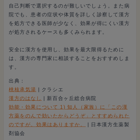
自己判断で選択するのが難しいでしょう。また病
院でも、患者の症状や体質を詳しく診察して漢方
を処方できる医師が少なく、効果が得にくい漢方
が処方されるケースも多くみられます。
安全に漢方を使用し、効果を最大限得るために
は、漢方の専門家に相談することをおすすめしま
す。
出典：
桃核承気湯
| クラシエ
漢方のはなし
| 新百合ヶ丘総合病院
効能・効果について 1) 知人（家族）に「この漢
方薬をのんで効いたからどうぞ」とすすめられた
のですが。効果はありますか。
| 日本漢方生薬製
剤協会