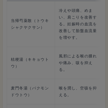
冷えや頭痛、めま
い、肩こりを改善す
当帰芍薬散（トウキ
る。妊娠時の血流を
シャクヤクサン）
改善して胎盤血流量
を増やす。
風邪による喉の腫れ
桔梗湯（キキョウト
や痛み、咳を抑え
ウ）
る。
麦門冬湯（バクモン
喉を潤し、空咳を抑
ドウトウ）
える。