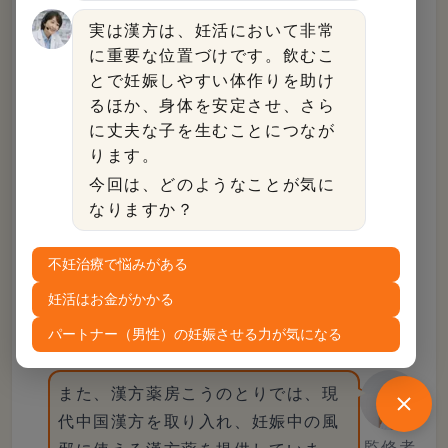
です。
実は漢方は、妊活において非常
出典：
香蘇散（コウソサン）
｜ツムラ
に重要な位置づけです。飲むこ
とで妊娠しやすい体作りを助け
るほか、身体を安定させ、さら
に丈夫な子を生むことにつなが
ります。
参蘇飲（ジンソイン）
今回は、どのようなことが気に
なりますか？
胃腸が弱い人の風邪症状や咳を改善
する効果が高
不妊治療で悩みがある
いため、咳が長引く場合に処方されます。ツム
妊活はお金がかかる
ラ・クラシエどちらの商品も販売されています。
パートナー（男性）の妊娠させる力が気になる
また、漢方薬房こうのとりでは、現
代中国漢方を取り入れ、妊娠中の風
監修者