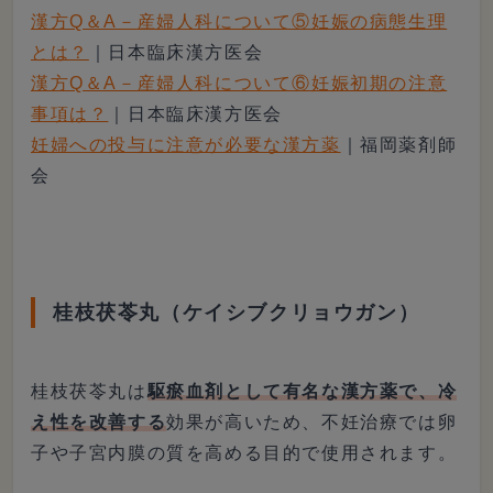
漢方Q＆A－産婦人科について⑤妊娠の病態生理
とは？
｜日本臨床漢方医会
漢方Q＆A－産婦人科について⑥妊娠初期の注意
事項は？
｜日本臨床漢方医会
妊婦への投与に注意が必要な漢方薬
｜福岡薬剤師
会
桂枝茯苓丸（ケイシブクリョウガン）
桂枝茯苓丸は
駆瘀血剤として有名な漢方薬で、冷
え性を改善する
効果が高いため、不妊治療では卵
子や子宮内膜の質を高める目的で使用されます。