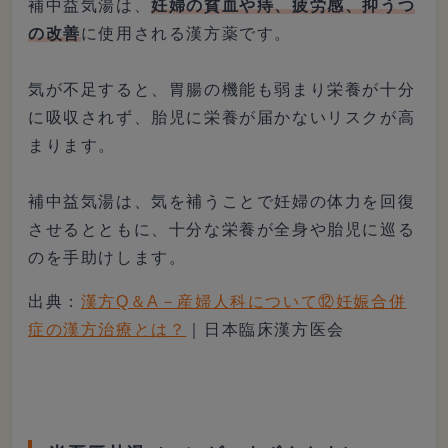
補中益気湯は、
妊婦の貧血や痔、疲労感、抑うつ
の改善
に使用される漢方薬です。
気が不足すると、胃腸の機能も弱まり栄養が十分
に吸収されず、胎児に栄養が届かないリスクが高
まります。
補中益気湯は、気を補うことで妊婦の体力を回復
させるとともに、十分な栄養が全身や胎児に巡る
のを手助けします。
出典：
漢方Q＆A－産婦人科について⑫妊娠合併
症の漢方治療とは？
｜日本臨床漢方医会