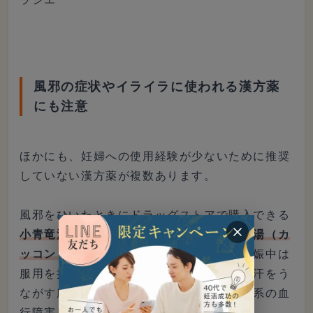
風邪の症状やイライラに使われる漢方薬
にも注意
ほかにも、妊婦への使用経験が少ないために推奨
していない漢方薬が複数あります。
風邪をひいたときにドラッグストアで購入できる
小青竜湯（ショウセイリュウトウ）
や
葛根湯（カ
ッコントウ）
は、使用経験が少ないため妊娠中は
服用を控えるべき漢方薬です。どちらも発汗をう
ながす麻黄が含まれているため、胎児胎盤系の血
行障害を引き起こすおそれがあります。