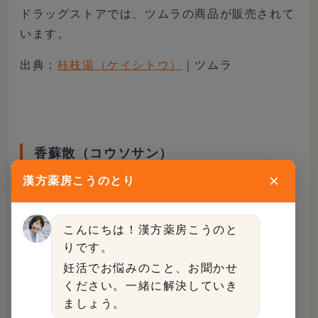
ドラッグストアでは、ツムラの商品が販売されて
います。
出典：
桂枝湯（ケイシトウ）
｜ツムラ
香蘇散（コウソサン）
漢方薬房こうのとり
香蘇散は、
胃腸が弱い人の風邪の引きはじめ
によ
く用いられる漢方薬で、妊婦にもよく使用されて
こんにちは！漢方薬房こうのと
います。また、女性ホルモンの変動によるストレ
りです。
ス症状にも効果を発揮します。
妊活でお悩みのこと、お聞かせ
ください。一緒に解決していき
ドラッグストアでは、クラシエの商品が購入可能
ましょう。