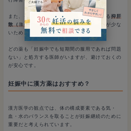
また、イライラなどの精神症状に処方される
抑肝
散（ヨクカンサン）
も、妊婦への使用経験が少な
いため、避けておきたい漢方薬の1つです。
どの薬も「妊娠中でも短期間の服用であれば問題
ない」と処方する医師がいますが、避けておくの
が安心です。
妊娠中に漢方薬はおすすめ？
漢方医学の観点では、体の構成要素である気・
血・水のバランスを取ることが妊娠継続のために
重要だと考えられています。