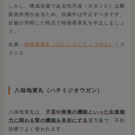
しかし、構成生薬である牡丹皮（ボタンピ）は駆
瘀血作用があるため、妊娠中は中止すべきです。
妊娠が判明した時点で桂枝茯苓丸を中止しましょ
う。
出典：
桂枝茯苓丸（けいしぶくりょうがん）
｜ク
ラシエ
八味地黄丸（ハチミジオウガン）
八味地黄丸は、
子宮や卵巣の機能といった生殖能
力に関わる腎の機能を良好にする
漢方薬で、不妊
治療でよく使われます。