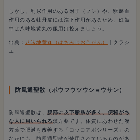
しかし、利尿作用のある附子（ブシ）や、駆瘀血
作用のある牡丹皮には瀉下作用があるため、妊娠
中は八味地黄丸の服用は控えましょう。
出典：
八味地黄丸（はちみじおうがん）
｜クラシ
エ
防風通聖散（ボウフウツウショウサン）
防風通聖散は、
腹部に皮下脂肪が多く、便秘がち
な人に用いられる
漢方薬です。体質にあわせた漢
方薬で肥満を改善する「コッコアポシリーズ」の
なかにも、防風通聖散が使用されているものがあ