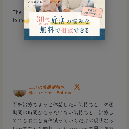
The embedded tweet could not be
found…
ことの🫧🌈👶待ち
@
a_kotono
·
Follow
不妊治療ちょっと休憩したい気持ちと、休憩
期間の時間がもったいない気持ちと、治療し
ててもお金と有休減っていくだけの現状なら
やってても意味無いんちゃうかって思う気持