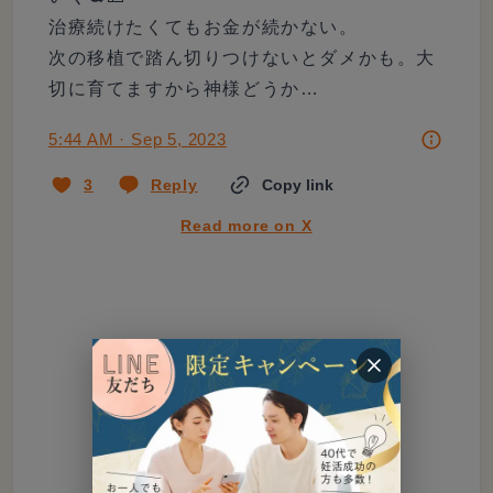
治療続けたくてもお金が続かない。

次の移植で踏ん切りつけないとダメかも。大
切に育てますから神様どうか…
5:44 AM · Sep 5, 2023
3
Reply
Copy link
Read more on X
Tweet not found