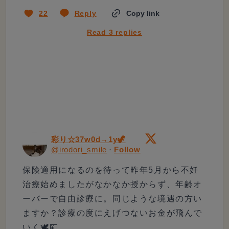
22
Reply
Copy link
Read 3 replies
彩り☆37w0d→1y🦖
@
irodori_smile
·
Follow
保険適用になるのを待って昨年5月から不妊
治療始めましたがなかなか授からず、年齢オ
ーバーで自由診療に。同じような境遇の方い
ますか？診療の度にえげつないお金が飛んで
いく🕊💴
