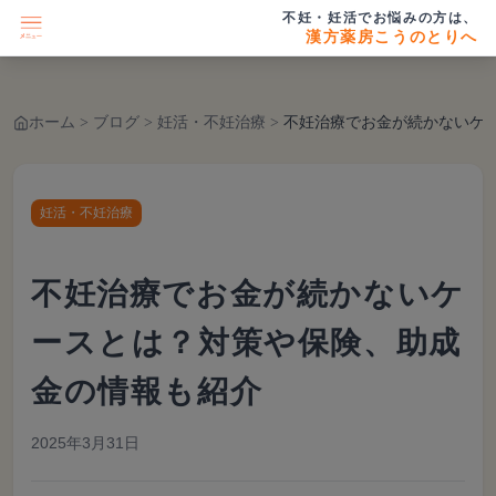
不妊・妊活でお悩みの方は、
漢方薬房こうのとりへ
ホーム
>
ブログ
>
妊活・不妊治療
>
不妊治療でお金が続かないケースとは？対策や保険
妊活・不妊治療
不妊治療でお金が続かないケ
ースとは？対策や保険、助成
金の情報も紹介
2025年3月31日