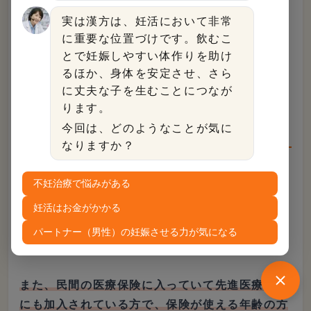
積立保険とは、保障と貯蓄の性質を併せ持った保
実は漢方は、妊活において非常
険のことです。
不妊治療のために入院や手術をし
に重要な位置づけです。飲むこ
た場合、保険金の支払い対象
となります。
とで妊娠しやすい体作りを助け
るほか、身体を安定させ、さら
漢方薬房こうのとりでの妊活費用は、一
に丈夫な子を生むことにつなが
般的な不妊治療と比べて半分以下で済む
ります。
場合も◎
今回は、どのようなことが気に
なりますか？
不妊治療で悩みがある
2022年に不妊治療が保険適用となり、不妊治療
を行う人は増えてきました。しかし、お金がかか
妊活はお金がかかる
るのは間違いありません。実際、不妊治療でお金
パートナー（男性）の妊娠させる力が気になる
が続かないで悩んでいる方も多くいます。
また、民間の医療保険に入っていて先進医療特約
にも加入されている方で、保険が使える年齢の方