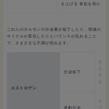
を上げる 食欲を高める
これらのホルモンの分泌量が低下したり、増減の
サイクルが変化したりとバランスが乱れること
で、さまざまな不調が現れます。
無排
低下
分泌低下
乱れ
肌な
エストロゲン
過多
過剰分泌
子宮