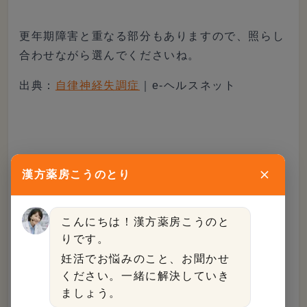
更年期障害と重なる部分もありますので、照らし
合わせながら選んでくださいね。
出典：
自律神経失調症
｜e-ヘルスネット
冷え性（冷え症）に効く漢方薬
漢方薬房こうのとり
多くの女性が悩む冷え性も、漢方の得意分野で
こんにちは！漢方薬房こうのと
す。
りです。
妊活でお悩みのこと、お聞かせ
ください。一緒に解決していき
冷え性は、気虚、血虚・瘀血、水滞によって起こ
ましょう。
る
といわれています。そして、気や血の不足や滞