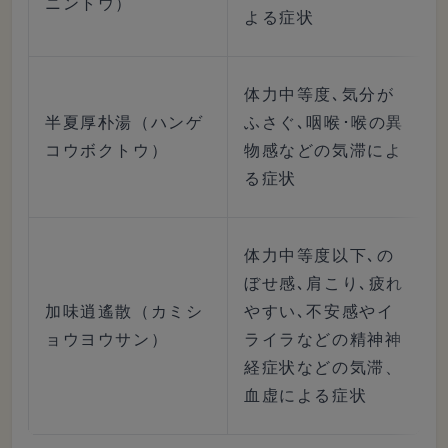
ニントウ）
よる症状
体力中等度､気分が
半夏厚朴湯（ハンゲ
ふさぐ､咽喉･喉の異
コウボクトウ）
物感などの気滞によ
る症状
体力中等度以下､の
ぼせ感､肩こり､疲れ
加味逍遙散（カミシ
やすい､不安感やイ
ョウヨウサン）
ライラなどの精神神
経症状などの気滞、
血虚による症状