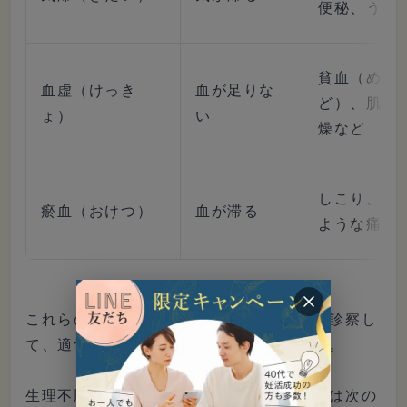
便秘、うつ
貧血（めま
血虚（けっき
血が足りな
ど）、肌荒
ょ）
い
燥など
しこり、あ
瘀血（おけつ）
血が滞る
ような痛み
これらの症状や体質から、その人の状態を診察し
て、適切な漢方を選択する必要があります。
生理不順や生理痛で使用される漢方の一覧は次の