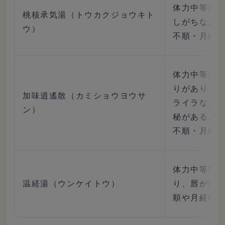
体力中等度
桃核承気湯（トウカクジョウキト
しがちな人
ウ）
不順・月経
体力中等度
りがあり、
加味逍遙散（カミショウヨウサ
ライラなど
ン）
秘がある人
不順・月経
体力中等度
温経湯（ウンケイトウ）
り、唇が渇
順や月経痛