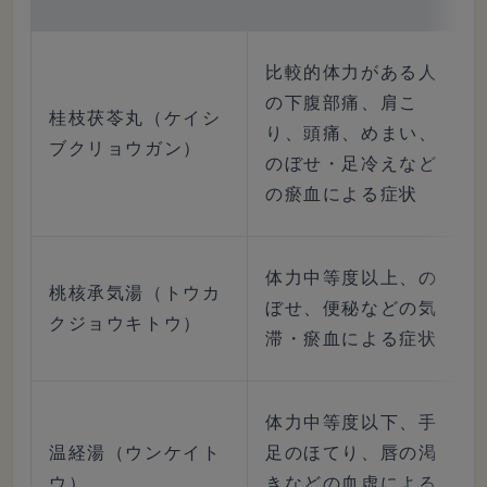
比較的体力がある人
の下腹部痛、肩こ
桂枝茯苓丸（ケイシ
り、頭痛、めまい、
ブクリョウガン）
のぼせ・足冷えなど
の瘀血による症状
体力中等度以上、の
桃核承気湯（トウカ
ぼせ、便秘などの気
クジョウキトウ）
滞・瘀血による症状
体力中等度以下、手
温経湯（ウンケイト
足のほてり、唇の渇
ウ）
きなどの血虚による