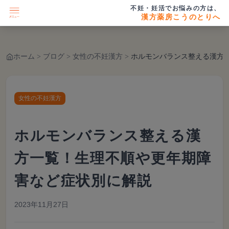
不妊・妊活でお悩みの方は、
漢方薬房こうのとりへ
ホーム
>
ブログ
>
女性の不妊漢方
>
ホルモンバランス整える漢方一覧！生理不順や更年期
女性の不妊漢方
ホルモンバランス整える漢
方一覧！生理不順や更年期障
害など症状別に解説
2023年11月27日