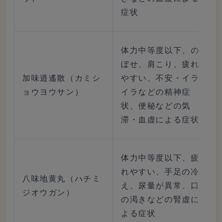
症状
体力中等度以下、の
ぼせ、肩こり、疲れ
加味逍遙散（カミシ
やすい、不安・イラ
ョウヨウサン）
イラなどの精神症
状、便秘などの気
滞・血虚による症状
体力中等度以下、疲
れやすい、手足の冷
八味地黄丸（ハチミ
え、尿量が異常、口
ジオウガン）
の渇きなどの腎虚に
よる症状