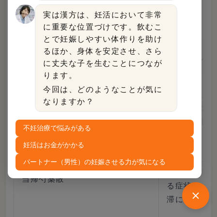
りだけでなく、冷えに起因する血行不良によって
実は漢方は、妊活において非常
もホルモンバランスが乱れる恐れがあります。
に重要な位置づけです。飲むこ
とで妊娠しやすい体作りを助け
るほか、身体を安定させ、さら
名前
使用する人
に丈夫な子を生むことにつなが
ります。
今回は、どのようなことが気に
虚弱体質、
人参養栄湯（ニンジンヨウエイト
なりますか？
汗、手足の
ウ）
による症状
不妊治療で悩みがある
妊活はお金がかかる
虚弱体質、
パートナー（男性）の妊娠させる力が気になる
あり疲労し
当帰芍薬散
る症状、め
滞による症