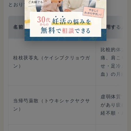
とおりです。
名前
使用する人
比較的体力
桂枝茯苓丸（ケイシブクリョウガ
痛、肩こり
ン）
せ・足冷え
血）の月経
虚弱体質で
当帰芍薬散（トウキシャクヤクサ
があり疲れ
ン）
経不順・月