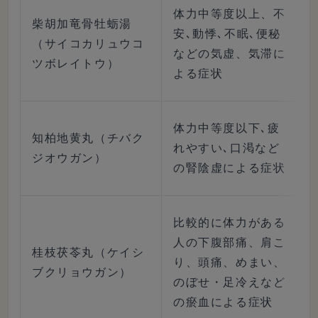
体力中等度以上、不
柴胡加竜骨牡蛎湯
安､動悸､不眠､便秘
（サイコカリュウコ
などの気虚、気滞に
ツボレイトウ）
よる症状
体力中等度以下､疲
知柏地黄丸（チバク
れやすい､口渇など
ジオウガン）
の腎陰虚による症状
比較的に体力がある
人の下腹部痛、肩こ
桂枝茯苓丸（ケイシ
り、頭痛、めまい、
ブクリョウガン）
のぼせ・足冷えなど
の瘀血による症状