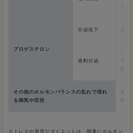
ど
分泌低下
月経
プロゲステロン
ニキ
過剰分泌
ラ・
症状
その他のホルモンバランスの乱れで現れ
更年
る病気や症状
調症
ストレスや過度なダイエットは、卵巣にホルモン