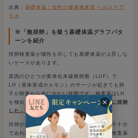
出典：
基礎体温｜女性の健康推進室 ヘルスケア
ラボ
※「無排卵」を疑う基礎体温グラフパタ
ーンを紹介
排卵検査薬が陽性を示しても基礎体温が上昇しな
いケースがあります。
原因のひとつが黄体化未破裂卵胞（LUF）で、
LH（黄体形成ホルモン）のサージが起きても卵
子が卵巣から外に出ない状態です。検査薬はLH
を検出しているだけのため、
「陽性＝実際に排卵
した」とは断定できません。
排卵が起きていても黄体ホルモンの分泌が不十分
であれば、体温は上昇しにくくなります。検査薬