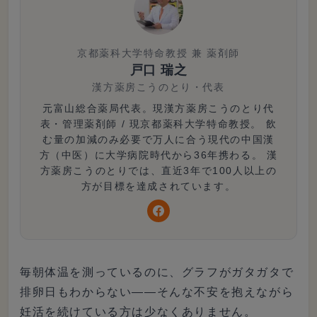
京都薬科大学特命教授 兼 薬剤師
戸口 瑞之
漢方薬房こうのとり
・
代表
元富山総合薬局代表。現漢方薬房こうのとり代
表・管理薬剤師 / 現京都薬科大学特命教授。 飲
む量の加減のみ必要で万人に合う現代の中国漢
方（中医）に大学病院時代から36年携わる。 漢
方薬房こうのとりでは、直近3年で100人以上の
方が目標を達成されています。
毎朝体温を測っているのに、グラフがガタガタで
排卵日もわからない——そんな不安を抱えながら
妊活を続けている方は少なくありません。