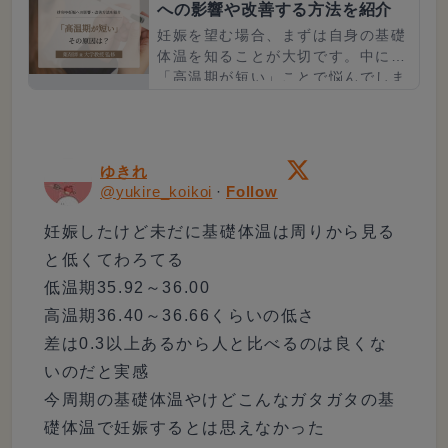
への影響や改善する方法を紹介
妊娠を望む場合、まずは自身の基礎
体温を知ることが大切です。中には
「高温期が短い」ことで悩んでしま
う人がいますが、何が原因なのでし
ょうか。本記事では、基礎体温と
高...
ゆきれ
@
yukire_koikoi
·
Follow
妊娠したけど未だに基礎体温は周りから見る
と低くてわろてる

低温期35.92～36.00

高温期36.40～36.66くらいの低さ

差は0.3以上あるから人と比べるのは良くな
いのだと実感

今周期の基礎体温やけどこんなガタガタの基
礎体温で妊娠するとは思えなかった