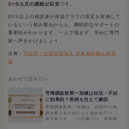
3〜6カ月の継続が目安
です。
80％以上の相談者が体温グラフの安定を実感して
いるという積み重ねからも、継続的なサポートの
重要性がわかります。一人で悩まず、早めに専門
家へ声をかけましょう。
出典：
不妊症｜公益社団法人 日本産科婦人科学
会
あわせて読みたい
芎帰調血飲第一加減は妊活・不妊
に効果的？実例を交えて解説
芎帰調血飲第一加減は、妊活中の体
調を整えるためによく使われている
漢方薬です。この記事では、芎帰調
血飲第一加減の効果や成分、妊活・