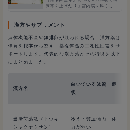
床率を上げたり子宮内膜を厚くした
りできたらよいですが、実は、食べ
物からそれらに有効な成分を得るの
は非常に難しいといえます。この
漢方やサプリメント
記...
黄体機能不全や無排卵が疑われる場合、漢方薬は
体質を根本から整え、基礎体温の二相性回復をサ
ポートします。代表的な漢方薬とその特徴を以下
にまとめました。
向いている体質・症
漢方名
状
当帰芍薬散（トウキ
冷え・貧血傾向・体
シャクヤクサン）
力が弱い