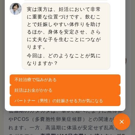
基礎体温のガタガタは、それが低温期に起きるの
実は漢方は、妊活において非常
か高温期に起きるのかで、疑うべき問題がまった
に重要な位置づけです。飲むこ
く異なります。時期ごとの意味を把握すること
とで妊娠しやすい体作りを助け
で、自分のグラフを正しく読む判断軸になりま
るほか、身体を安定させ、さら
に丈夫な子を生むことにつなが
す。
ります。
今回は、どのようなことが気に
「ガタガタしているからダメ」と一
なりますか？
括りにせず、乱れが起きている時期
監修者
に注目してください。低温期と高温
不妊治療で悩みがある
期では、リスクとして考えるべき原
妊活はお金がかかる
因が変わります。
パートナー（男性）の妊娠させる力が気になる
低温期のガタガタは、章3で述べたように無排卵
やPCOS（多嚢胞性卵巣症候群）との関連が疑わ
れます。一方、高温期に体温が安定せず乱高下す