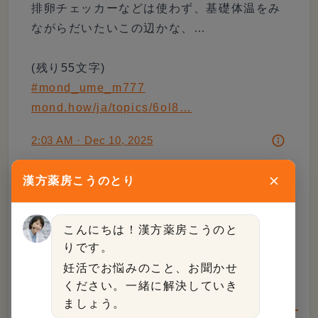
排卵チェッカーなどは使わず、基礎体温をみ
ながらだいたいこの辺かな、…

#mond_ume_m777
mond.how/ja/topics/6ol8…
2:03 AM · Dec 10, 2025
6
Reply
Copy link
漢方薬房こうのとり
Read more on X
こんにちは！漢方薬房こうのと
りです。
妊活でお悩みのこと、お聞かせ
【参考】高温期や低温期のガタガタと黄
ください。一緒に解決していき
体機能不全のリスク
ましょう。