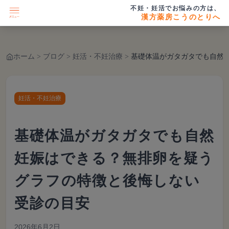
不妊・妊活でお悩みの方は、
漢方薬房こうのとりへ
ホーム
>
ブログ
>
妊活・不妊治療
>
基礎体温がガタガタでも自然妊娠はできる？無排卵を疑うグラフの
妊活・不妊治療
基礎体温がガタガタでも自然
妊娠はできる？無排卵を疑う
グラフの特徴と後悔しない
受診の目安
2026年6月2日