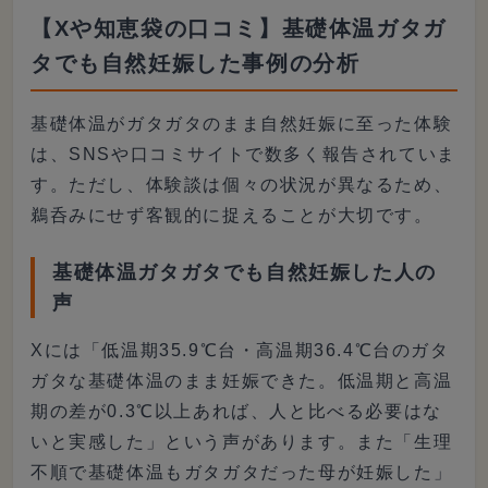
不妊との関係について詳しく解説
【Xや知恵袋の口コミ】基礎体温ガタガ
し...
タでも自然妊娠した事例の分析
基礎体温がガタガタのまま自然妊娠に至った体験
は、SNSや口コミサイトで数多く報告されていま
す。ただし、体験談は個々の状況が異なるため、
鵜呑みにせず客観的に捉えることが大切です。
基礎体温ガタガタでも自然妊娠した人の
声
Xには「低温期35.9℃台・高温期36.4℃台のガタ
ガタな基礎体温のまま妊娠できた。低温期と高温
期の差が0.3℃以上あれば、人と比べる必要はな
いと実感した」という声があります。また「生理
不順で基礎体温もガタガタだった母が妊娠した」