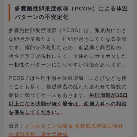
多嚢胞性卵巣症候群（PCOS）による体温
パターンの不安定化
多嚢胞性卵巣症候群（PCOS）は、卵巣内に小さ
な卵胞が多数たまり、排卵が起きにくくなる疾患
です。排卵が不規則なため、低温期と高温期の二
相性グラフが現れにくく、全体的にガタガタした
一相性のパターンになりやすい特徴があります。
PCOSでは生理不順や体重増加、にきびなどを伴
うことも多く、基礎体温の乱れとあわせて複数の
症状に気づくケースもあります。
生理周期が35日
以上になる状態が続く場合は、産婦人科への相談
を優先してください。
出典：
メトホルミン塩酸塩 多嚢胞性卵巣症候群
の排卵誘発｜厚生労働省