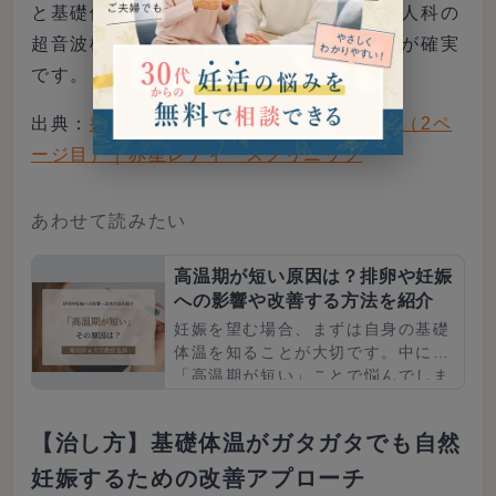
と基礎体温のサインが矛盾する場合は、婦人科の
超音波検査で卵胞の変化を直接確認するのが確実
です。
出典：
排卵検査薬の仕組みと正しい使い方（2ペ
ージ目）｜赤星レディースクリニック
あわせて読みたい
高温期が短い原因は？排卵や妊娠
への影響や改善する方法を紹介
妊娠を望む場合、まずは自身の基礎
体温を知ることが大切です。中には
「高温期が短い」ことで悩んでしま
う人がいますが、何が原因なのでし
ょうか。本記事では、基礎体温と
【治し方】基礎体温がガタガタでも自然
高...
妊娠するための改善アプローチ