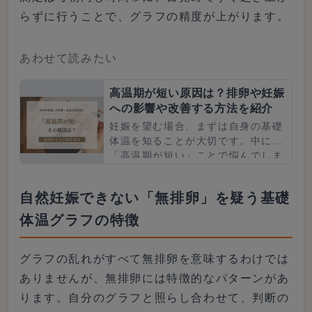
らずに行うことで、グラフの精度が上がります。
あわせて読みたい
高温期が短い原因は？排卵や妊娠
への影響や改善する方法を紹介
妊娠を望む場合、まずは自身の基礎
体温を知ることが大切です。中には
「高温期が短い」ことで悩んでしま
う人がいますが、何が原因なのでし
ょうか。本記事では、基礎体温と
自然妊娠できない「無排卵」を疑う基礎
高...
体温グラフの特徴
グラフの乱れがすべて無排卵を意味するわけでは
ありませんが、無排卵には特徴的なパターンがあ
ります。自分のグラフと照らし合わせて、判断の