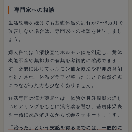
当に葉酸は妊娠前から必要なのか、
摂取量、男性の摂取について、お
専門家への相談
す...
生活改善を続けても基礎体温の乱れが2〜3カ月で
改善しない場合は、専門家への相談を検討しまし
ょう。
婦人科では血液検査でホルモン値を測定し、黄体
機能不全や無排卵の有無を客観的に確認できま
す。必要に応じてホルモン補充療法や排卵誘発剤
が処方され、体温グラフが整ったことで自然妊娠
につながった方も少なくありません。
妊活専門の漢方薬局では、体質や月経周期の詳し
いヒアリングをもとに漢方薬を選び、基礎体温表
を一緒に読み解きながら改善をサポートします。
「治った」という実感を得るまでには、一般的に