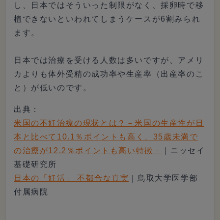
し、日本ではそういった制限がなく、採卵時で移
植できないといわれてしまうケースが6割みられ
ます。
日本では治療を受ける人数は多いですが、アメリ
カよりも体外受精の成功率や生産率（出産率のこ
と）が低いのです。
出典：
米国の不妊治療の現状とは？－米国の生産性が日
本と比べて10.1％ポイントも高く、35歳未満で
の治療が12.2％ポイントも高い特徴－
｜ニッセイ
基礎研究所
日本の「妊活」 不都合な真実
｜鳥取大学医学部
付属病院