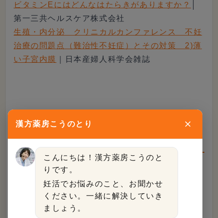
ビタミンEにはどんなはたらきがありますか？
│
第一三共ヘルスケア株式会社
生殖・内分泌 クリニカルカンファレンス 不妊
治療の問題点（難治性不妊症）とその対策 2)薄
い子宮内膜
｜日本産婦人科学会雑誌
体外受精の成否に関するお悩みは「漢方
漢方薬房こうのとり
薬房こうのとり」にご相談ください◎
こんにちは！漢方薬房こうのと
りです。
体外受精の成功率には、年齢が大きくかかわって
妊活でお悩みのこと、お聞かせ
います。なぜなら卵子や精子の質、卵巣機能、流
ください。一緒に解決していき
産しやすさなどは年齢の影響を大きく受けるから
ましょう。