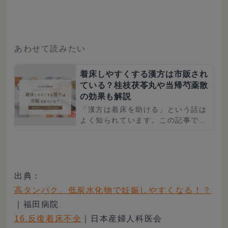
に、量、運動率、濃度の改善方法な
どについて解説しています。また
精...
あわせて読みたい
着床しやすくする漢方は市販され
ている？桂枝茯苓丸や当帰芍薬散
の効果も解説
「漢方は着床を助ける」という話は
よく知られています。この記事で
は、市販で購入できる漢方はあるの
か、自己処方の注意点とあわせて解
説しています。着床しやすい状態な
ど...
出典：
高タンパク、低炭水化物で妊娠しやすくなる！？
｜福田病院
16.反復着床不全
｜日本産婦人科医会