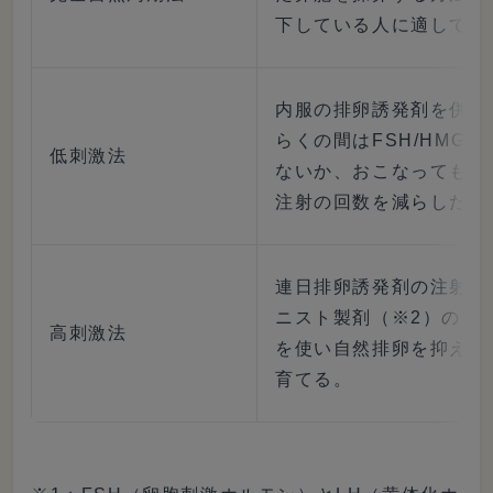
下している人に適してい
内服の排卵誘発剤を併用
らくの間はFSH/HMG
低刺激法
ないか、おこなっても1
注射の回数を減らした方
連日排卵誘発剤の注射を
ニスト製剤（※2）の点鼻
高刺激法
を使い自然排卵を抑えな
育てる。