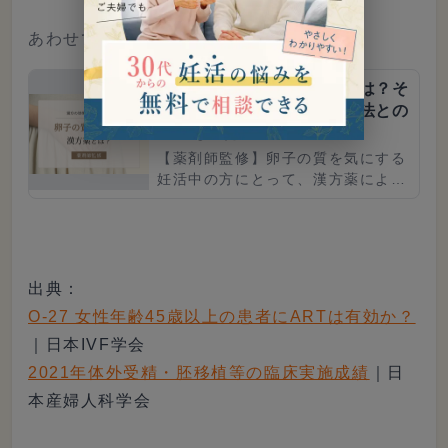
あわせて読みたい
卵子の質を上げる漢方薬とは？そ
の効果や使い方、ほかの方法との
違いも紹介
【薬剤師監修】卵子の質を気にする
妊活中の方にとって、漢方薬による
アプローチは有効です。この記事で
は、「卵子の質」と「漢方薬」につ
いて、そもそも卵子の質とはなに
か...
出典：
O-27 女性年齢45歳以上の患者にARTは有効か？
｜日本IVF学会
2021年体外受精・胚移植等の臨床実施成績
｜日
本産婦人科学会