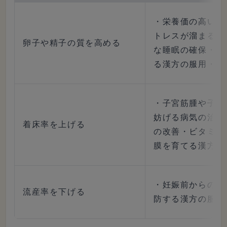
・栄養価の高い食
トレスが溜まる生
卵子や精子の質を高める
な睡眠の確保・卵
る漢方の服用・BM
・子宮筋腫や子宮
妨げる病気の治療
着床率を上げる
の改善・ビタミン
膜を育てる漢方の
・妊娠前からの葉
流産率を下げる
防する漢方の服用