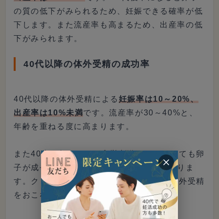
の質の低下がみられるため、妊娠できる確率が低
下します。また流産率も高まるため、出産率の低
下がみられます。
40代以降の体外受精の成功率
40代以降の体外受精による
妊娠率は10～20%、
出産率は10%未満
です。流産率が30～40%と、
年齢を重ねる度に高まります。
また40歳を超えると、卵巣刺激をおこなっても卵
子が成長せず、採卵にいたらないこともありま
す。クリニックによっては、45歳以上の体外受精
をおこなわないケースもみられますよ。