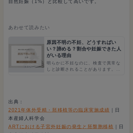
自然妊娠（1%）と比較して高いです。
あわせて読みたい
原因不明の不妊、どうすればい
い？諦める？割合や妊娠できた人
がいる理由
明らかに不妊なのに、検査で異常な
しと診断されることがあります。な
ぜ、この原因不明の不妊が発生する
のでしょうか。この記事では、不妊
の原因について、検査のカラクリ
や...
出典：
2021年体外受精・胚移植等の臨床実施成績
｜日
本産婦人科学会
ARTにおける子宮外妊娠の発生と胚盤胞移植
｜日