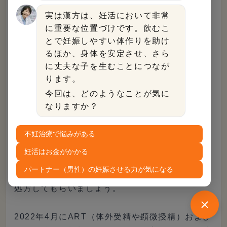
です。
実は漢方は、妊活において非常
に重要な位置づけです。飲むこ
加齢による影響をなくすことは難しいですが、生
とで妊娠しやすい体作りを助け
活習慣の改善や漢方の服用によって成功率が上が
るほか、身体を安定させ、さら
ることが期待できます。
に丈夫な子を生むことにつなが
ります。
西洋医学では患者の責任といわれてしまう卵子の
今回は、どのようなことが気に
質や子宮内膜の薄さなどの問題も、漢方によって
なりますか？
改善がみられることもあります。
不妊治療で悩みがある
市販でも漢方を購入できますが、原料価格の高騰
妊活はお金がかかる
などで成分量が減らされており、期待通りの効果
パートナー（男性）の妊娠させる力が気になる
が得られないことも考えられるため、漢方薬局で
処方してもらいましょう。
2022年4月にART（体外受精や顕微授精）および