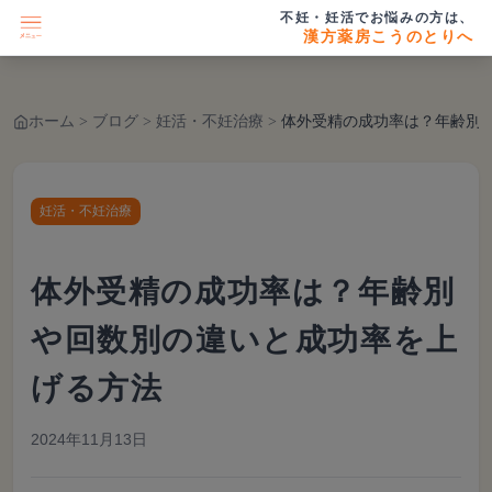
不妊・妊活でお悩みの方は、
漢方薬房こうのとりへ
ホーム
>
ブログ
>
妊活・不妊治療
>
体外受精の成功率は？年齢別や回数別の違いと
妊活・不妊治療
体外受精の成功率は？年齢別
や回数別の違いと成功率を上
げる方法
2024年11月13日